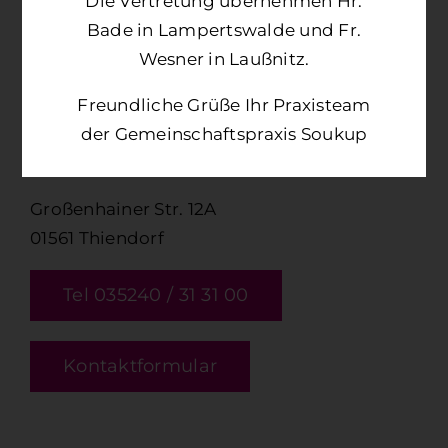
Die Vertretung übernehmen Hr.
Bade in Lampertswalde und Fr.
Wesner in Laußnitz.
Kontakt
Freundliche Grüße Ihr Praxisteam
Hausarztpraxis Helene & Dr. Rüdiger
der Gemeinschaftspraxis Soukup
Soukup
Großenhainer Str. 12A
01561 Thiendorf
Tel 035240 / 31 31 00
Kontaktformular