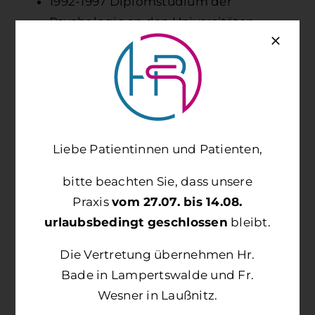
1992-1997 Diplom­studium der
Psychologie an den Universitäten
Leipzig und Konstanz
1997-2004 Studium der Human­medizin
an der Universität Ulm und der
University of the West Indies in Port of
Spain, Trinidad and Tobago
2004 Approbation als Arzt
Liebe Patientinnen und Patienten,
2004-2011 Assistenz­arzt Innere Medizin
bitte beachten Sie, dass unsere
im Klinikum Biberach/Riß
Praxis
vom 27.07. bis 14.08.
2005 Dissertation bei Prof. Albert C.
urlaubsbedingt geschlossen
bleibt.
Ludolph, Neurologische Universitäts­
klinik Ulm
Die Vertretung übernehmen Hr.
2009 Erwerb der Zusatz­bezeichnung
Bade in Lampertswalde und Fr.
„Notfallmedizin“
Wesner in Laußnitz.
2011 Facharzt für Innere Medizin