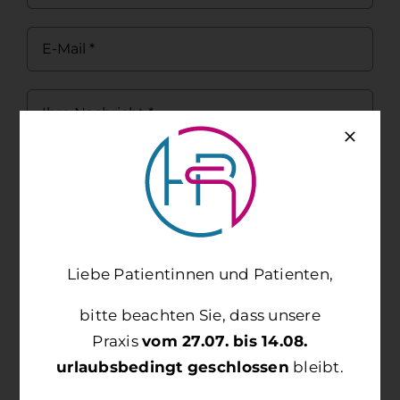
Ich bin bereits Patient bei Ihnen
Liebe Patientinnen und Patienten,
bitte beachten Sie, dass unsere
Hiermit akzeptiere ich den Umgang mit
Praxis
vom 27.07. bis 14.08.
Nutzerdaten, wie in der
urlaubsbedingt geschlossen
bleibt.
Datenschutzerklärung (Link im Footer)
angegeben.